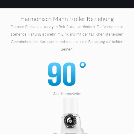
Harmonisch Mann-Roller Beziehung
Faltbare Pedale die kurvigen Reit Statur verändern. Die Vorderseite
stehende Haltung ist mehr im Einklang mit der täglichen stehenden
Gewohnheit des Karosserie und reduziert die Belastung auf beiden
Beinen.
Max. Klappwinkel