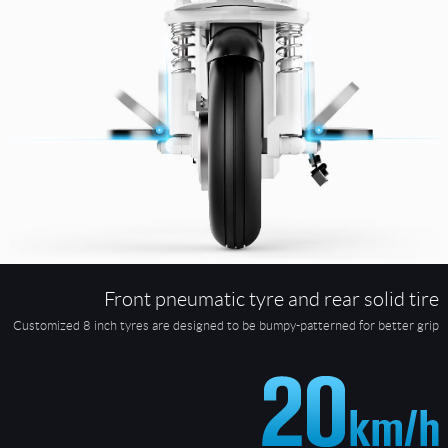
Front pneumatic tyre and rear solid tire
Customized 8 inch tyres are designed to be bumpy-patterned for better grip