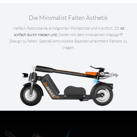
Die Minimalist Falten Ästhetik
Vielfach Faltsysteme ermöglichen Portabilität und Komfort. Z5
ist
einfach durch Heben und
Ziehen mit dem innovativen Klappgriff
Design zu falten. Speziell entwickelte Bajonett erleichtert Fahrers zu
tragen.