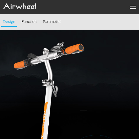
Home
Design
Function
Parameter
Products
Fashion Now
APP
About Us
Contact Us
Language