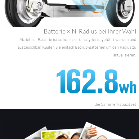
Batterie × N, Radius bei Ihrer Wahl
Abziehbar Batterie ist so konzipiert integrierte geführt werden und
austauschbar. Kaufen Sie einfach Backup-Batterien um den Radius zu
aktualisieren.
die Sammlerkapazitaet