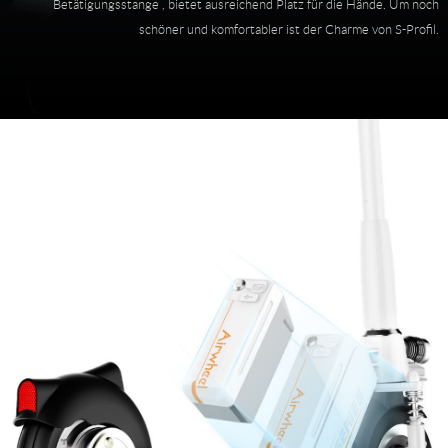
Betätigungsstange , bietet ausreichend Platz für die Hände. Um noch
schöner und komfortabler ist der Charme von S-Profil.